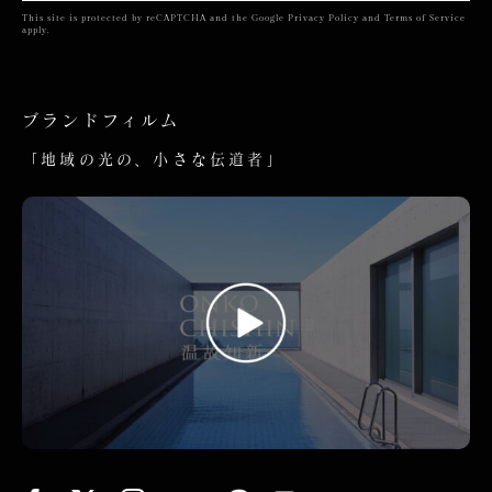
This site is protected by reCAPTCHA and the Google
Privacy Policy
and
Terms of Service
apply.
ブランドフィルム
「地域の光の、小さな伝道者」