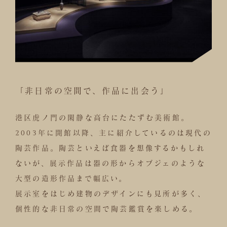
「非日常の空間で、作品に出会う」
港区虎ノ門の閑静な高台にたたずむ美術館。
2003年に開館以降、主に紹介しているのは現代の
陶芸作品。陶芸といえば食器を想像するかもしれ
ないが、展示作品は器の形からオブジェのような
大型の造形作品まで幅広い。
展示室をはじめ建物のデザインにも見所が多く、
個性的な非日常の空間で陶芸鑑賞を楽しめる。